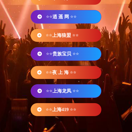
⭐⭐
逍 遥 网
⭐⭐
⭐⭐
上海狼盟
⭐⭐
⭐⭐
贵族宝贝
⭐⭐
⭐⭐
夜 上 海
⭐⭐
⭐⭐
上海龙凤
⭐⭐
⭐⭐
上海419
⭐⭐