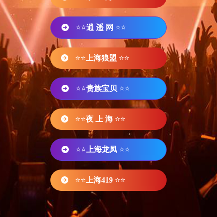
⭐⭐
逍 遥 网
⭐⭐
⭐⭐
上海狼盟
⭐⭐
⭐⭐
贵族宝贝
⭐⭐
⭐⭐
夜 上 海
⭐⭐
⭐⭐
上海龙凤
⭐⭐
⭐⭐
上海419
⭐⭐