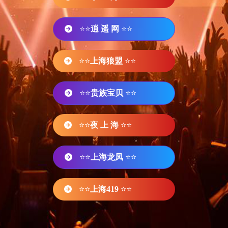
⭐⭐
逍 遥 网
⭐⭐
⭐⭐
上海狼盟
⭐⭐
⭐⭐
贵族宝贝
⭐⭐
⭐⭐
夜 上 海
⭐⭐
⭐⭐
上海龙凤
⭐⭐
⭐⭐
上海419
⭐⭐