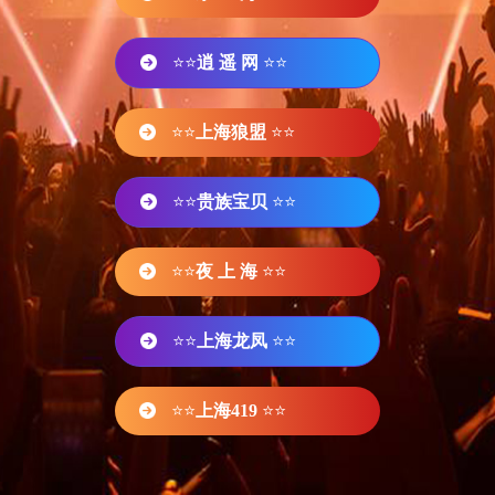
⭐⭐
逍 遥 网
⭐⭐
⭐⭐
上海狼盟
⭐⭐
⭐⭐
贵族宝贝
⭐⭐
⭐⭐
夜 上 海
⭐⭐
⭐⭐
上海龙凤
⭐⭐
⭐⭐
上海419
⭐⭐