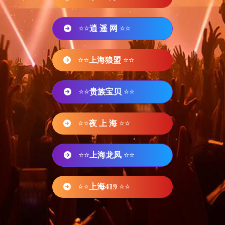
⭐⭐
逍 遥 网
⭐⭐
⭐⭐
上海狼盟
⭐⭐
⭐⭐
贵族宝贝
⭐⭐
⭐⭐
夜 上 海
⭐⭐
⭐⭐
上海龙凤
⭐⭐
⭐⭐
上海419
⭐⭐