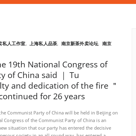
卖私人工作室
,
上海私人品茶
,
南京新茶外卖论坛
,
南京
he 19th National Congress of
y of China said ｜ Tu
y and dedication of the fire ＂
continued for 26 years
 Communist Party of China will be held in Beijing on
l Congress of the Communist Party of China is an
ew situation that our party has entered the decisive
perous society in an all-round way, has entered a