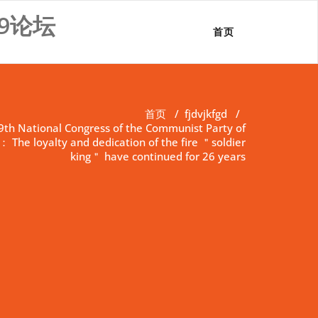
9论坛
首页
首页
/
fjdvjkfgd
/
9th National Congress of the Communist Party of
 The loyalty and dedication of the fire ＂soldier
king＂ have continued for 26 years