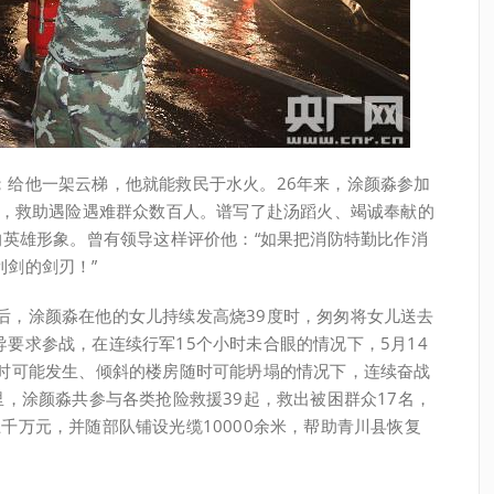
他一架云梯，他就能救民于水火。26年来，涂颜淼参加
次，救助遇险遇难群众数百人。谱写了赴汤蹈火、竭诚奉献的
的英雄形象。曾有领导这样评价他：“如果把消防特勤比作消
利剑的剑刃！”
发生后，涂颜淼在他的女儿持续发高烧39度时，匆匆将女儿送去
要求参战，在连续行军15个小时未合眼的情况下，5月14
随时可能发生、倾斜的楼房随时可能坍塌的情况下，连续奋战
里，涂颜淼共参与各类抢险救援39起，救出被困群众17名，
千万元，并随部队铺设光缆10000余米，帮助青川县恢复