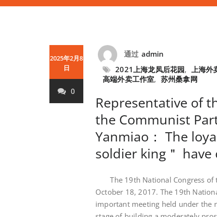
通过
admin
2025年2月8
日
2021上海龙凤后花园
,
上海外
高端外卖工作室
,
苏州桑拿网
0
Representative of t
the Communist Part
Yanmiao： The loyalt
soldier king＂ have 
The 19th National Congress of the
October 18, 2017. The 19th Nationa
important meeting held under the n
stage of building a moderately pros