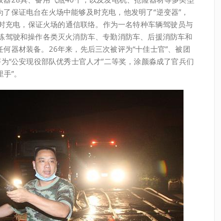
了保证电台在火场中能够及时充电，他发明了“逆变器”，
能及时充电，保证火场的通信联络。作为一名特种车辆驾驶员与
熟练驾驶和操作各类灭火消防车、专勤消防车、后援消防车和
何器材装备。26年来，先后三次被评为“十佳士官”、被团
评为“公安现役部队优秀士官人才”二等奖，涂颜淼成了官兵们
里手”。