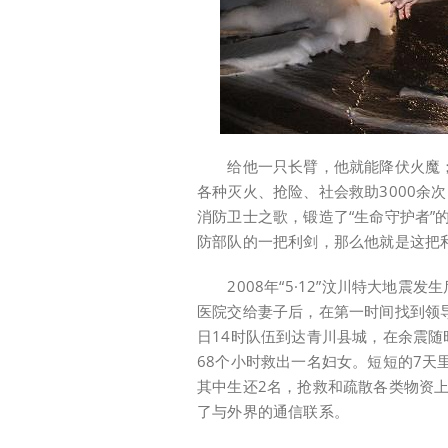
给他一只长臂，他就能降伏火魔；给
各种灭火、抢险、社会救助3000余
消防卫士之歌，锻造了“生命守护者”
防部队的一把利剑，那么他就是这把
2008年“5·12”汶川特大地震
医院交给妻子后，在第一时间找到领导
日14时队伍到达青川县城，在余震
68个小时救出一名妇女。短短的7天
其中生还2名，抢救和疏散各类物资上
了与外界的通信联系。