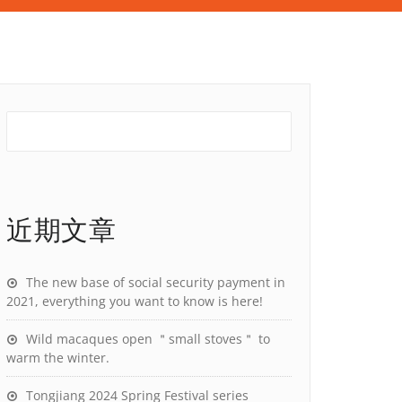
近期文章
The new base of social security payment in
2021, everything you want to know is here!
Wild macaques open ＂small stoves＂ to
warm the winter.
Tongjiang 2024 Spring Festival series