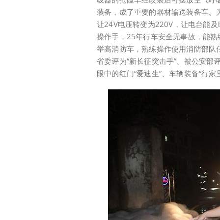
装备，成了重要的器材输送装备车。为
让24V电压转变为220V，让电台
操作手，25年行车安全无事故，能
举高消防车，熟练操作使用消防部队任
省委评为“新长征突击手”、被公安部
眼中的红门“爱迪生”、车辆装备“行家