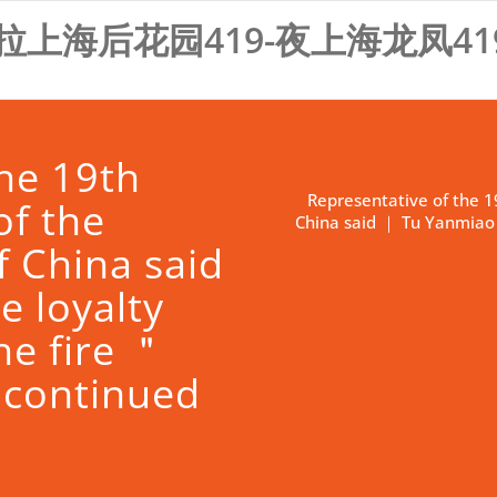
拉上海后花园419-夜上海龙凤41
the 19th
Representative of the 1
of the
China said ｜ Tu Yanmiao：
 China said
 loyalty
he fire ＂
 continued