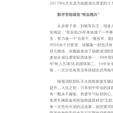
2017年6月当选为福建省出席党的
勤学苦练锻造“铁血精兵”
从农家子弟，到铁军兵王，很多人经
实地说：“其实他26年来就做了一件
言，努力做一个‘当骨干、懂技术、能
9000余个日夜里，涂颜淼一刻也没
状元教练，涂颜淼参加了福建省消防
参加全省比赛荣获团体第一，99年荣
年“铁人五项”比武团体第二、16年
验，一次次在各类业务技能比武考核中
随着消防部队灭火抢险救援车辆器材
提升。入伍之初，只有初中毕业的涂
有一颗永不服输、热爱学习钻研的心
各类车辆装备和抢险救援器材的“五脏
备一次性向火场的运送量，他把黄河
吸器的抢险车经改装后可摆放空气呼吸