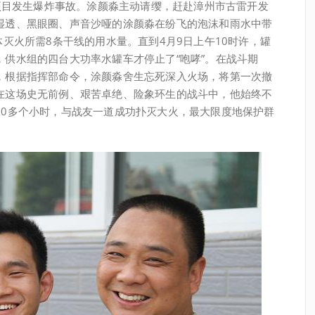
项目发生爆炸事故。涂颜淼主动请缨，赶赴漳州市古雷开发
湿透、黑眼圈、声音沙哑的涂颜淼在纷飞的泡沫和雨水中带
体灭火所需8条干线的用水量。直到4月9日上午10时许，罐
供水组的四台大功率水罐车才停止了“咆哮”。在战斗期
，根据指挥部命令，涂颜淼舍生忘死深入火场，将第一次撤
在这场史无前例、艰苦卓绝、险象环生的战斗中，他始终不
50多个小时，与战友一道成功扑灭大火，最大限度地保护群