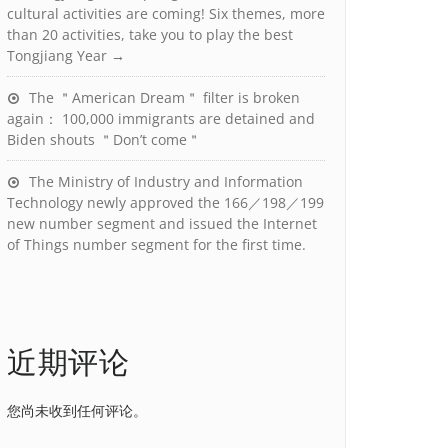
cultural activities are coming! Six themes, more
than 20 activities, take you to play the best
Tongjiang Year →
The ＂American Dream＂ filter is broken
again： 100,000 immigrants are detained and
Biden shouts ＂Don’t come＂
The Ministry of Industry and Information
Technology newly approved the 166／198／199
new number segment and issued the Internet
of Things number segment for the first time.
近期评论
您尚未收到任何评论。