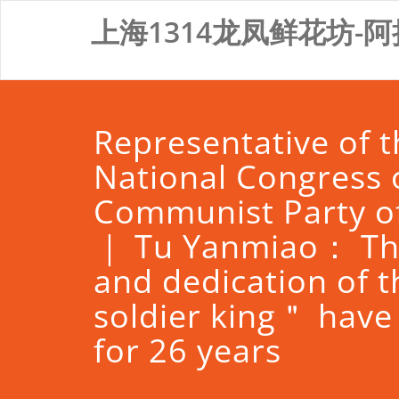
Skip
上海1314龙凤鲜花坊-阿
to
content
Representative of 
National Congress 
Communist Party of
｜ Tu Yanmiao： The
and dedication of t
soldier king＂ have
for 26 years