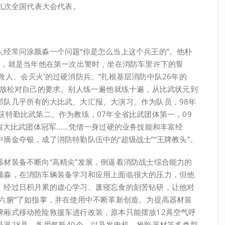
十九次全国代表大会代表。
常问涂颜淼一个问题“你是怎么当上这个兵王的”。他朴
事，就是当年他在第一次出警时，坐在消防车里许下的誓
救人、会灭火’的过硬消防兵。”扎根基层消防中队26年的
有放松对自己的要求。别人练一遍他就练十遍，从比武状元到
部队几乎所有的大比武、大汇报、大演习。作为队员，98年
获特勤比武第二。作为教练，07年全省比武团体第一，09
全省大比武团体冠军……凭借一身过硬的业务技能和丰富经
摘金夺银，成了消防特勤队伍中的“超级战士”“王牌教头”。
装备不断向“高精尖”发展，倒逼着消防战士综合能力的
颜淼，在消防车辆装备学习和应用上面临很大的压力，但他
。经过日积月累的虚心学习、废寝忘食的刻苦钻研，让他对
六腑”了如指掌，并在使用中不断革新创造。为提高器材装
牌厢式移动抢险救援车进行改装，原本只能摆放12具空气呼
器28具、备用气瓶40个，以及发电机、抢险器材等多类型