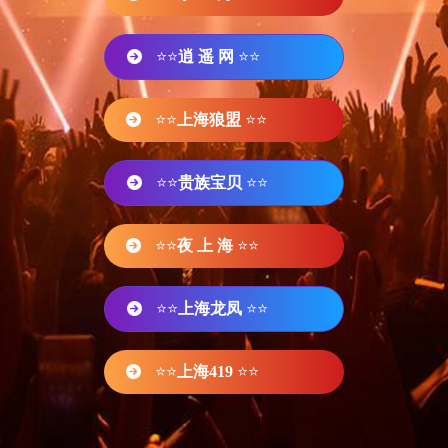
⭐⭐
逍 遥 网
⭐⭐
⭐⭐
上海狼盟
⭐⭐
⭐⭐
贵族宝贝
⭐⭐
⭐⭐
夜 上 海
⭐⭐
⭐⭐
上海龙凤
⭐⭐
⭐⭐
上海419
⭐⭐