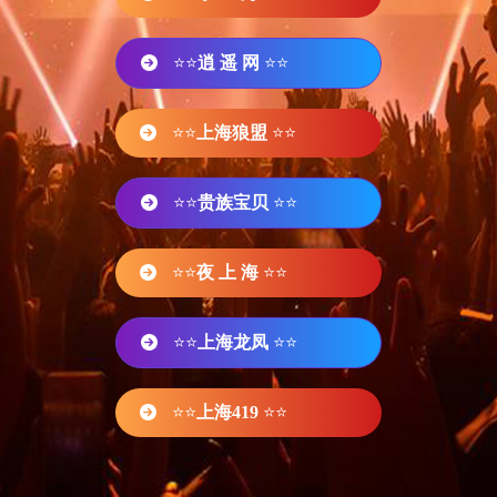
⭐⭐
逍 遥 网
⭐⭐
⭐⭐
上海狼盟
⭐⭐
⭐⭐
贵族宝贝
⭐⭐
⭐⭐
夜 上 海
⭐⭐
⭐⭐
上海龙凤
⭐⭐
⭐⭐
上海419
⭐⭐