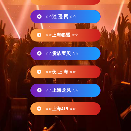
⭐⭐
逍 遥 网
⭐⭐
⭐⭐
上海狼盟
⭐⭐
⭐⭐
贵族宝贝
⭐⭐
⭐⭐
夜 上 海
⭐⭐
⭐⭐
上海龙凤
⭐⭐
⭐⭐
上海419
⭐⭐