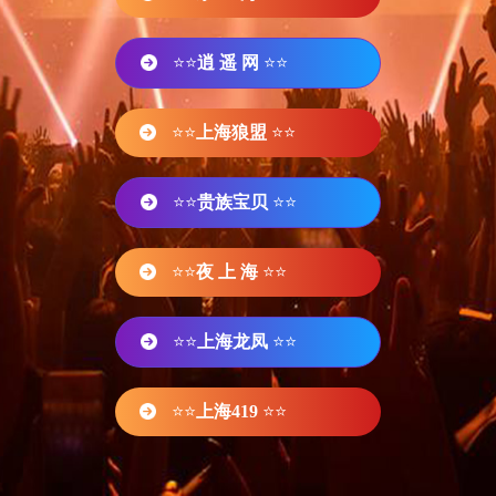
⭐⭐
逍 遥 网
⭐⭐
⭐⭐
上海狼盟
⭐⭐
⭐⭐
贵族宝贝
⭐⭐
⭐⭐
夜 上 海
⭐⭐
⭐⭐
上海龙凤
⭐⭐
⭐⭐
上海419
⭐⭐