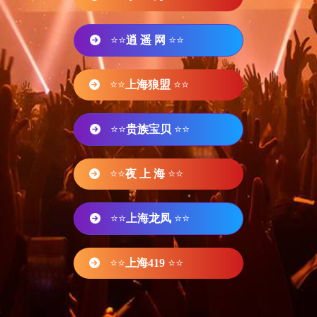
⭐⭐
逍 遥 网
⭐⭐
⭐⭐
上海狼盟
⭐⭐
⭐⭐
贵族宝贝
⭐⭐
⭐⭐
夜 上 海
⭐⭐
⭐⭐
上海龙凤
⭐⭐
⭐⭐
上海419
⭐⭐