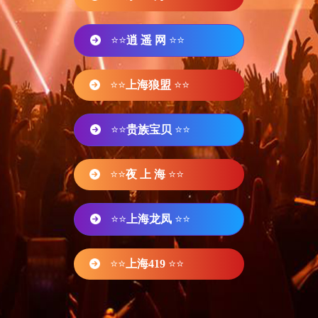
⭐⭐
逍 遥 网
⭐⭐
⭐⭐
上海狼盟
⭐⭐
⭐⭐
贵族宝贝
⭐⭐
⭐⭐
夜 上 海
⭐⭐
⭐⭐
上海龙凤
⭐⭐
⭐⭐
上海419
⭐⭐