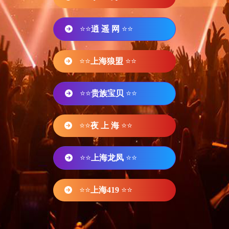
⭐⭐
逍 遥 网
⭐⭐
⭐⭐
上海狼盟
⭐⭐
⭐⭐
贵族宝贝
⭐⭐
⭐⭐
夜 上 海
⭐⭐
⭐⭐
上海龙凤
⭐⭐
⭐⭐
上海419
⭐⭐