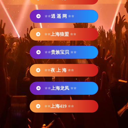
⭐⭐
逍 遥 网
⭐⭐
⭐⭐
上海狼盟
⭐⭐
⭐⭐
贵族宝贝
⭐⭐
⭐⭐
夜 上 海
⭐⭐
⭐⭐
上海龙凤
⭐⭐
⭐⭐
上海419
⭐⭐