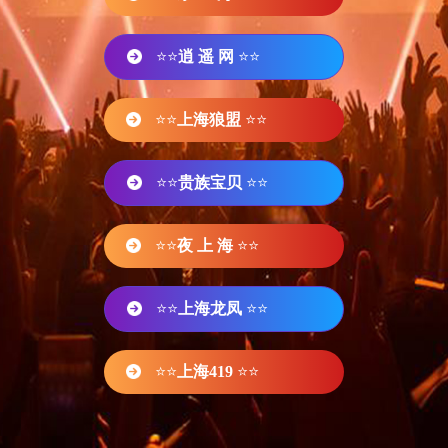
⭐⭐
逍 遥 网
⭐⭐
⭐⭐
上海狼盟
⭐⭐
⭐⭐
贵族宝贝
⭐⭐
⭐⭐
夜 上 海
⭐⭐
⭐⭐
上海龙凤
⭐⭐
⭐⭐
上海419
⭐⭐