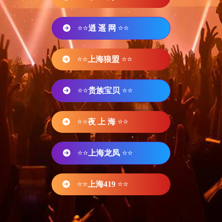
⭐⭐
逍 遥 网
⭐⭐
⭐⭐
上海狼盟
⭐⭐
⭐⭐
贵族宝贝
⭐⭐
⭐⭐
夜 上 海
⭐⭐
⭐⭐
上海龙凤
⭐⭐
⭐⭐
上海419
⭐⭐