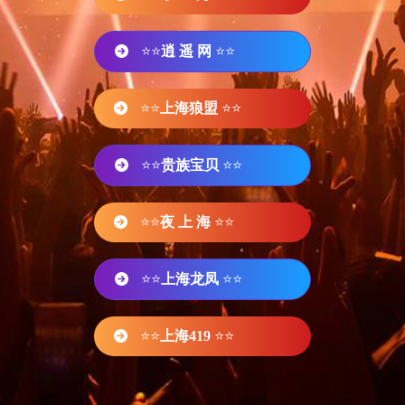
⭐⭐
逍 遥 网
⭐⭐
⭐⭐
上海狼盟
⭐⭐
⭐⭐
贵族宝贝
⭐⭐
⭐⭐
夜 上 海
⭐⭐
⭐⭐
上海龙凤
⭐⭐
⭐⭐
上海419
⭐⭐