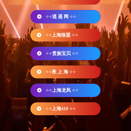
⭐⭐
逍 遥 网
⭐⭐
⭐⭐
上海狼盟
⭐⭐
⭐⭐
贵族宝贝
⭐⭐
⭐⭐
夜 上 海
⭐⭐
⭐⭐
上海龙凤
⭐⭐
⭐⭐
上海419
⭐⭐