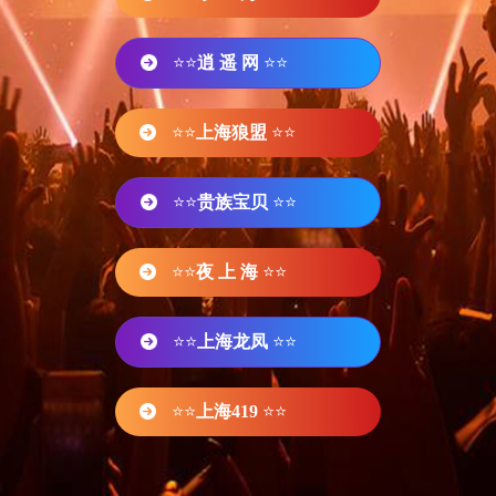
⭐⭐
逍 遥 网
⭐⭐
⭐⭐
上海狼盟
⭐⭐
⭐⭐
贵族宝贝
⭐⭐
⭐⭐
夜 上 海
⭐⭐
⭐⭐
上海龙凤
⭐⭐
⭐⭐
上海419
⭐⭐