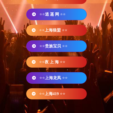
⭐⭐
逍 遥 网
⭐⭐
⭐⭐
上海狼盟
⭐⭐
⭐⭐
贵族宝贝
⭐⭐
⭐⭐
夜 上 海
⭐⭐
⭐⭐
上海龙凤
⭐⭐
⭐⭐
上海419
⭐⭐