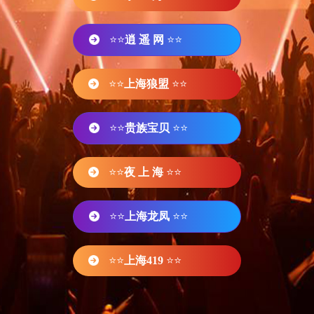
⭐⭐
逍 遥 网
⭐⭐
⭐⭐
上海狼盟
⭐⭐
⭐⭐
贵族宝贝
⭐⭐
⭐⭐
夜 上 海
⭐⭐
⭐⭐
上海龙凤
⭐⭐
⭐⭐
上海419
⭐⭐