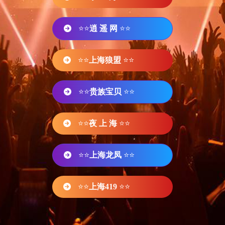
⭐⭐
逍 遥 网
⭐⭐
⭐⭐
上海狼盟
⭐⭐
⭐⭐
贵族宝贝
⭐⭐
⭐⭐
夜 上 海
⭐⭐
⭐⭐
上海龙凤
⭐⭐
⭐⭐
上海419
⭐⭐