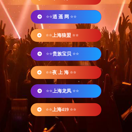
⭐⭐
逍 遥 网
⭐⭐
⭐⭐
上海狼盟
⭐⭐
⭐⭐
贵族宝贝
⭐⭐
⭐⭐
夜 上 海
⭐⭐
⭐⭐
上海龙凤
⭐⭐
⭐⭐
上海419
⭐⭐