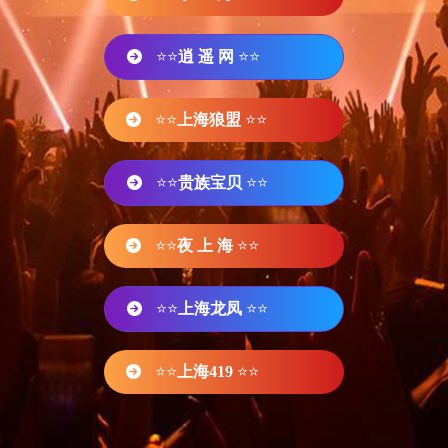
⭐⭐
逍 遥 网
⭐⭐
⭐⭐
上海狼盟
⭐⭐
⭐⭐
贵族宝贝
⭐⭐
⭐⭐
夜 上 海
⭐⭐
⭐⭐
上海龙凤
⭐⭐
⭐⭐
上海419
⭐⭐