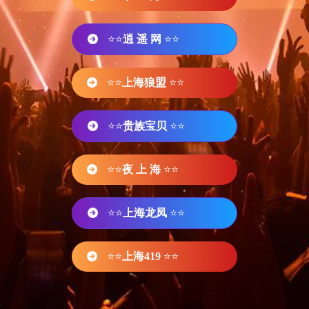
⭐⭐
逍 遥 网
⭐⭐
⭐⭐
上海狼盟
⭐⭐
⭐⭐
贵族宝贝
⭐⭐
⭐⭐
夜 上 海
⭐⭐
⭐⭐
上海龙凤
⭐⭐
⭐⭐
上海419
⭐⭐