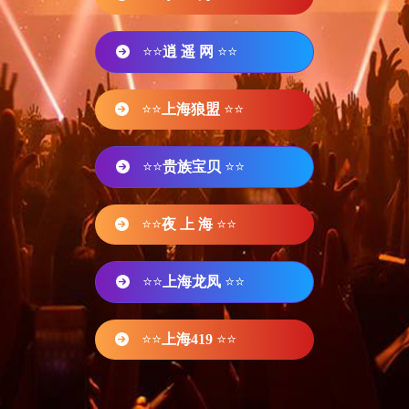
⭐⭐
逍 遥 网
⭐⭐
⭐⭐
上海狼盟
⭐⭐
⭐⭐
贵族宝贝
⭐⭐
⭐⭐
夜 上 海
⭐⭐
⭐⭐
上海龙凤
⭐⭐
⭐⭐
上海419
⭐⭐