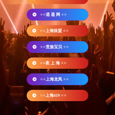
⭐⭐
逍 遥 网
⭐⭐
⭐⭐
上海狼盟
⭐⭐
⭐⭐
贵族宝贝
⭐⭐
⭐⭐
夜 上 海
⭐⭐
⭐⭐
上海龙凤
⭐⭐
⭐⭐
上海419
⭐⭐