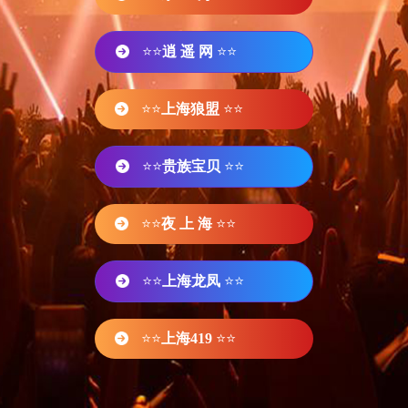
⭐⭐
逍 遥 网
⭐⭐
⭐⭐
上海狼盟
⭐⭐
⭐⭐
贵族宝贝
⭐⭐
⭐⭐
夜 上 海
⭐⭐
⭐⭐
上海龙凤
⭐⭐
⭐⭐
上海419
⭐⭐