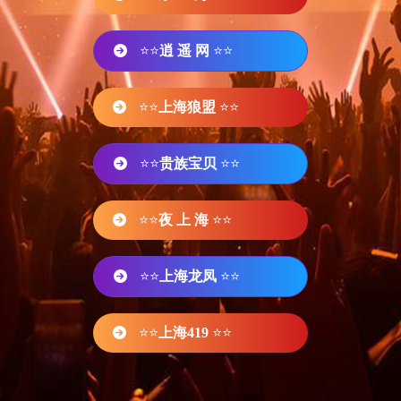
⭐⭐
逍 遥 网
⭐⭐
⭐⭐
上海狼盟
⭐⭐
⭐⭐
贵族宝贝
⭐⭐
⭐⭐
夜 上 海
⭐⭐
⭐⭐
上海龙凤
⭐⭐
⭐⭐
上海419
⭐⭐