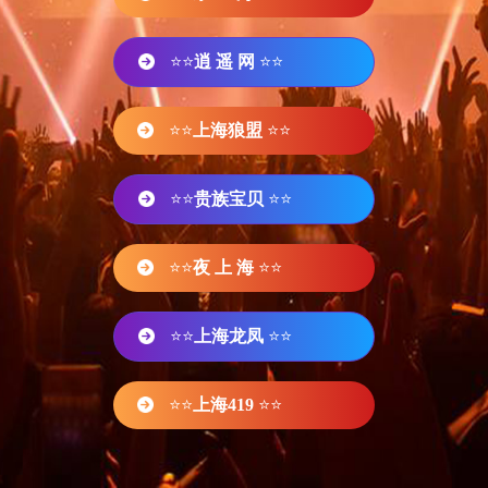
⭐⭐
逍 遥 网
⭐⭐
⭐⭐
上海狼盟
⭐⭐
⭐⭐
贵族宝贝
⭐⭐
⭐⭐
夜 上 海
⭐⭐
⭐⭐
上海龙凤
⭐⭐
⭐⭐
上海419
⭐⭐