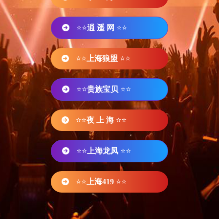
⭐⭐
逍 遥 网
⭐⭐
⭐⭐
上海狼盟
⭐⭐
⭐⭐
贵族宝贝
⭐⭐
⭐⭐
夜 上 海
⭐⭐
⭐⭐
上海龙凤
⭐⭐
⭐⭐
上海419
⭐⭐