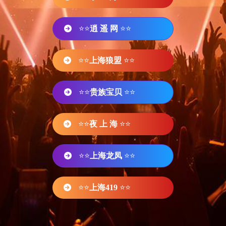
⭐⭐
逍 遥 网
⭐⭐
⭐⭐
上海狼盟
⭐⭐
⭐⭐
贵族宝贝
⭐⭐
⭐⭐
夜 上 海
⭐⭐
⭐⭐
上海龙凤
⭐⭐
⭐⭐
上海419
⭐⭐