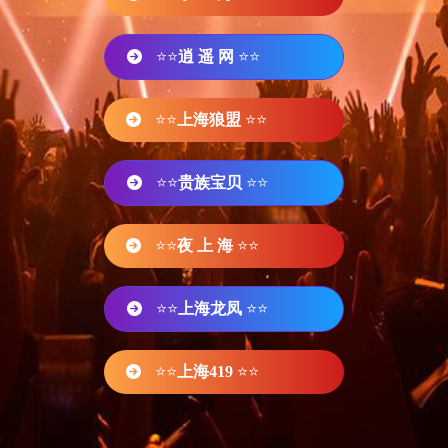
⭐⭐
逍 遥 网
⭐⭐
⭐⭐
上海狼盟
⭐⭐
⭐⭐
贵族宝贝
⭐⭐
⭐⭐
夜 上 海
⭐⭐
⭐⭐
上海龙凤
⭐⭐
⭐⭐
上海419
⭐⭐