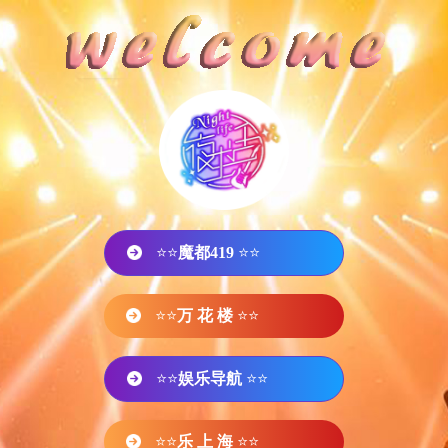
⭐⭐
魔都419
⭐⭐
⭐⭐
万 花 楼
⭐⭐
⭐⭐
娱乐导航
⭐⭐
⭐⭐
乐 上 海
⭐⭐