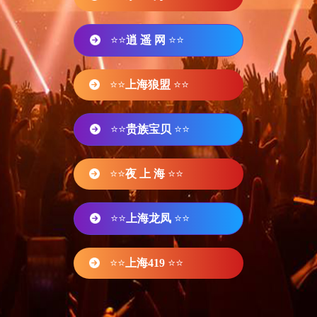
⭐⭐
逍 遥 网
⭐⭐
⭐⭐
上海狼盟
⭐⭐
⭐⭐
贵族宝贝
⭐⭐
⭐⭐
夜 上 海
⭐⭐
⭐⭐
上海龙凤
⭐⭐
⭐⭐
上海419
⭐⭐