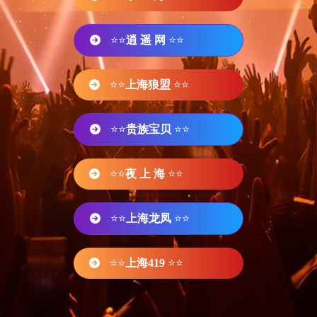
⭐⭐
逍 遥 网
⭐⭐
⭐⭐
上海狼盟
⭐⭐
⭐⭐
贵族宝贝
⭐⭐
⭐⭐
夜 上 海
⭐⭐
⭐⭐
上海龙凤
⭐⭐
⭐⭐
上海419
⭐⭐