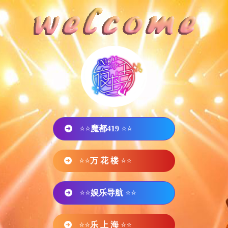
⭐⭐
魔都419
⭐⭐
⭐⭐
万 花 楼
⭐⭐
⭐⭐
娱乐导航
⭐⭐
⭐⭐
乐 上 海
⭐⭐