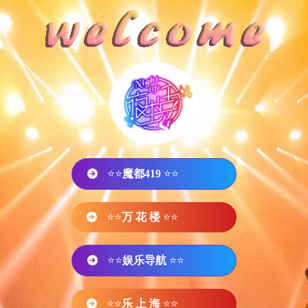
⭐⭐
魔都419
⭐⭐
⭐⭐
万 花 楼
⭐⭐
⭐⭐
娱乐导航
⭐⭐
⭐⭐
乐 上 海
⭐⭐