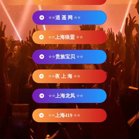
⭐⭐
逍 遥 网
⭐⭐
⭐⭐
上海狼盟
⭐⭐
⭐⭐
贵族宝贝
⭐⭐
⭐⭐
夜 上 海
⭐⭐
⭐⭐
上海龙凤
⭐⭐
⭐⭐
上海419
⭐⭐