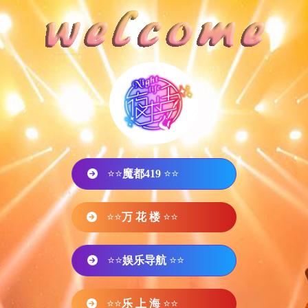
⭐⭐
魔都419
⭐⭐
⭐⭐
万 花 楼
⭐⭐
⭐⭐
娱乐导航
⭐⭐
⭐⭐
乐 上 海
⭐⭐