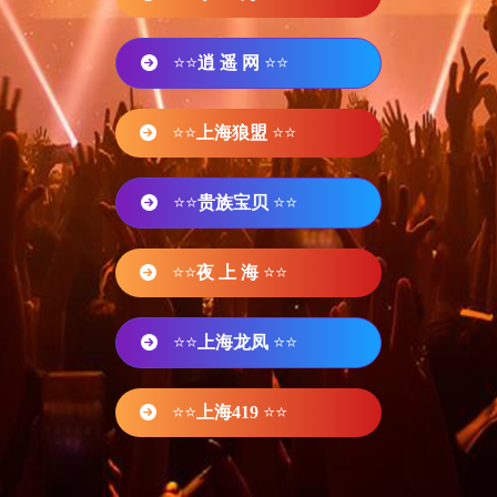
⭐⭐
逍 遥 网
⭐⭐
⭐⭐
上海狼盟
⭐⭐
⭐⭐
贵族宝贝
⭐⭐
⭐⭐
夜 上 海
⭐⭐
⭐⭐
上海龙凤
⭐⭐
⭐⭐
上海419
⭐⭐