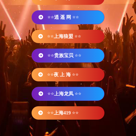
⭐⭐
逍 遥 网
⭐⭐
⭐⭐
上海狼盟
⭐⭐
⭐⭐
贵族宝贝
⭐⭐
⭐⭐
夜 上 海
⭐⭐
⭐⭐
上海龙凤
⭐⭐
⭐⭐
上海419
⭐⭐