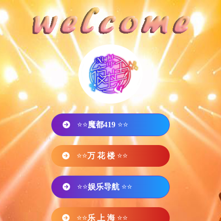
⭐⭐
魔都419
⭐⭐
⭐⭐
万 花 楼
⭐⭐
⭐⭐
娱乐导航
⭐⭐
⭐⭐
乐 上 海
⭐⭐