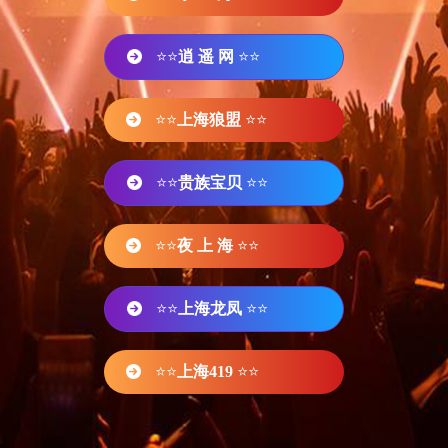
⭐⭐
逍 遥 网
⭐⭐
⭐⭐
上海狼盟
⭐⭐
⭐⭐
贵族宝贝
⭐⭐
⭐⭐
夜 上 海
⭐⭐
⭐⭐
上海龙凤
⭐⭐
⭐⭐
上海419
⭐⭐