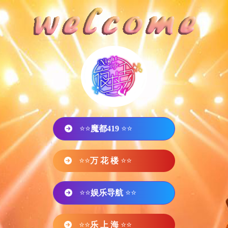
⭐⭐
魔都419
⭐⭐
⭐⭐
万 花 楼
⭐⭐
⭐⭐
娱乐导航
⭐⭐
⭐⭐
乐 上 海
⭐⭐