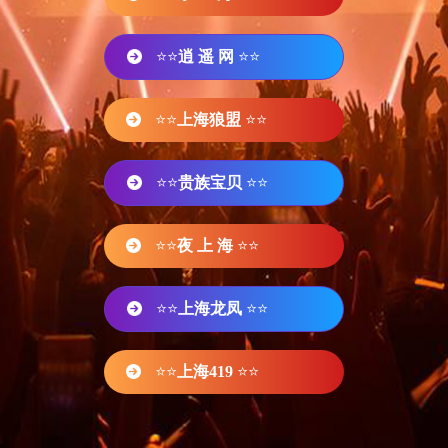
⭐⭐
逍 遥 网
⭐⭐
⭐⭐
上海狼盟
⭐⭐
⭐⭐
贵族宝贝
⭐⭐
⭐⭐
夜 上 海
⭐⭐
⭐⭐
上海龙凤
⭐⭐
⭐⭐
上海419
⭐⭐